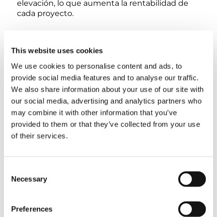
elevación, lo que aumenta la rentabilidad de
cada proyecto.
Mayor eficacia
: la bandeja Split Tray reduce el
tiempo de montaje, disminuye el personal
This website uses cookies
necesario y agiliza las operaciones al eliminar la
necesidad de una grúa auxiliar.
We use cookies to personalise content and ads, to
provide social media features and to analyse our traffic.
Compatibilidad con otras tecnologías:
si bien
We also share information about your use of our site with
se encuentra disponible por separado, la
our social media, advertising and analytics partners who
bandeja Split Tray funciona excepcionalmente
may combine it with other information that you’ve
bien en combinación con la solución Flex
provided to them or that they’ve collected from your use
Frame, solo con las variantes Boom Booster,
of their services.
ofreciendo mayor eficiencia y ahorro de costes.
Optimice el rendimiento de su grúa con el
Consent
sistema Split Tray y experimente las ventajas
Necessary
de una mayor eficacia y una reducción de los
Selection
costes de elevación.
Preferences