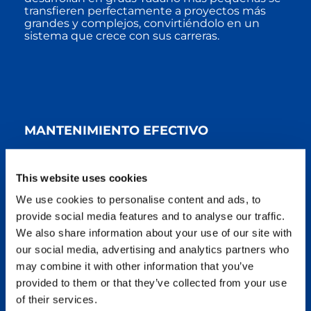
transfieren perfectamente a proyectos más
grandes y complejos, convirtiéndolo en un
sistema que crece con sus carreras.
MANTENIMIENTO EFECTIVO
Mayor tiempo de actividad
This website uses cookies
Una grúa sólo aporta ganancias cuando está
We use cookies to personalise content and ads, to
operativa. IC-1 minimiza el tiempo de
inactividad ofreciendo una asistencia integral al
provide social media features and to analyse our traffic.
mantenimiento. Los operadores pueden
We also share information about your use of our site with
acceder a los datos de mantenimiento
our social media, advertising and analytics partners who
esenciales directamente en la cabina, mientras
que el personal de flota puede utilizar los
may combine it with other information that you’ve
mismos datos para programar el
provided to them or that they’ve collected from your use
mantenimiento preventivo de forma eficaz.
of their services.