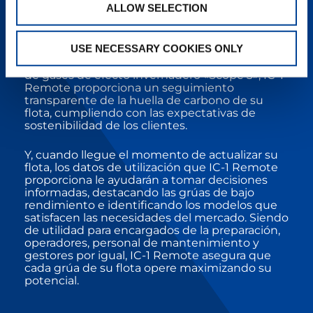
ALLOW SELECTION
El seguimiento preciso del combustible
identifica el uso del motor durante el ralentí, lo
USE NECESSARY COOKIES ONLY
que ayuda a reducir costes innecesarios. Con
una atención cada vez mayor en las emisiones
de gases de efecto invernadero «Scope 3», IC-1
Remote proporciona un seguimiento
transparente de la huella de carbono de su
flota, cumpliendo con las expectativas de
sostenibilidad de los clientes.
Y, cuando llegue el momento de actualizar su
flota, los datos de utilización que IC-1 Remote
proporciona le ayudarán a tomar decisiones
informadas, destacando las grúas de bajo
rendimiento e identificando los modelos que
satisfacen las necesidades del mercado. Siendo
de utilidad para encargados de la preparación,
operadores, personal de mantenimiento y
gestores por igual, IC-1 Remote asegura que
cada grúa de su flota opere maximizando su
potencial.