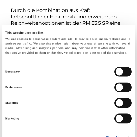
Durch die Kombination aus Kraft,
fortschrittlicher Elektronik und erweiterten
Reichweitenoptionen ist der PM 83.5 SP eine
leistungsstarke Lösung, die schwere Einsätze
This website uses cookies
mit Präzision, Effizienz und Sicherheit
We use cookies to personalise content and ads, to provide social media features and to
zuverlässig meistert.
analyse our traffic. We also share information about your use of our site with our social
media, advertising and analytics partners who may combine it with other information
that you’ve provided to them or that they’ve collected from your use of their services.
LBS
FAHRZEUGTYP
TON
Consent
Necessary
Selection
Preferences
3.50
5.00
6.00
6.50
ton
ton
ton
ton
Statistics
7.50
8.00
10.00
12.00
Marketing
ton
ton
ton
ton