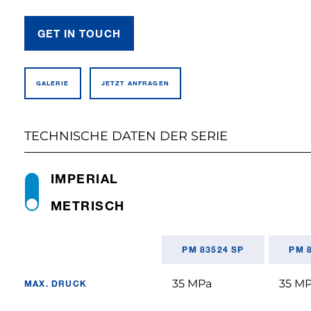
GET IN TOUCH
GALERIE
JETZT ANFRAGEN
TECHNISCHE DATEN DER SERIE
IMPERIAL
METRISCH
PM 83524 SP
PM 
35 MPa
35 M
MAX. DRUCK