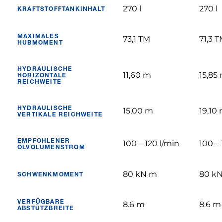
270 l
270 l
KRAFTSTOFFTANKINHALT
MAXIMALES
73,1 TM
71,3 
HUBMOMENT
HYDRAULISCHE
11,60 m
15,85
HORIZONTALE
REICHWEITE
HYDRAULISCHE
15,00 m
19,10
VERTIKALE REICHWEITE
EMPFOHLENER
100 – 120 l/min
100 – 
ÖLVOLUMENSTROM
80 kN m
80 k
SCHWENKMOMENT
VERFÜGBARE
8.6 m
8.6 m
ABSTÜTZBREITE