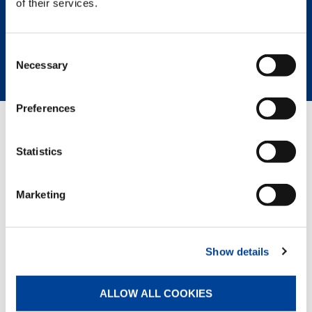
of their services.
FICHA TÉCNICA
Consent
HOJA DE ESPECIFICACIONES
Necessary
Selection
Preferences
GREEN SOLUTIONS
Statistics
Marketing
HVO
Show details
ALLOW ALL COOKIES
Eco Mode