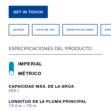
GET IN TOUCH
GALERÍA
VISTA DE 360º
ESPECIFI­CACIONES
PED
ESPECIFICACIONES DEL PRODUCTO
IMPERIAL
MÉTRICO
CAPACIDAD MÁX. DE LA GRÚA
250 t
LONGITUD DE LA PLUMA PRINCIPAL
13.4 m – 70 m