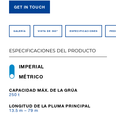
GET IN TOUCH
GALERÍA
VISTA DE 360º
ESPECIFI­CACIONES
PED
ESPECIFICACIONES DEL PRODUCTO
IMPERIAL
MÉTRICO
CAPACIDAD MÁX. DE LA GRÚA
250 t
LONGITUD DE LA PLUMA PRINCIPAL
13.5 m – 79 m