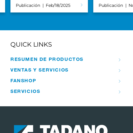
Publicación
Feb/18/2025
Publicación
N
QUICK LINKS
RESUMEN DE PRODUCTOS
VENTAS Y SERVICIOS
FANSHOP
SERVICIOS