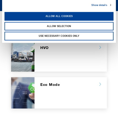
Show details
ALLOW ALL COOKIES
GREEN SOLUTIONS
ALLOW SELECTION
USE NECESSARY COOKIES ONLY
HVO
Eco Mode